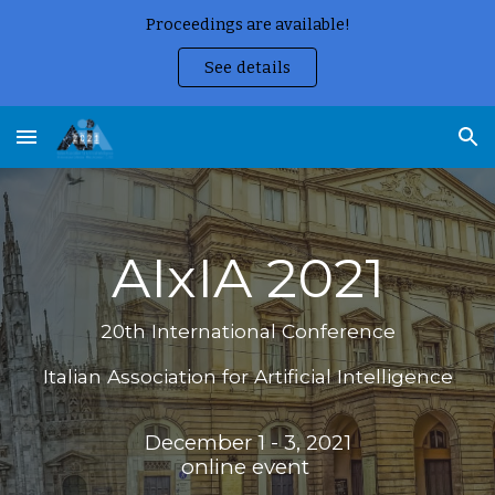
Proceedings are available!
Skip to main content
Skip to navigation
See details
AIxIA 2021
20th International Conference
Italian Association for Artificial Intelligence
December 1 - 3, 2021
online event 